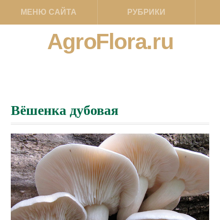
МЕНЮ САЙТА
РУБРИКИ
AgroFlora.ru
Вёшенка дубовая