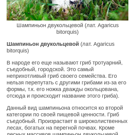
Шампиньон двукольцевой (лат. Agaricus
bitorquis)
Шампиньон двукольцевой
(лат.
Agaricus
bitorquis)
В народе его еще называют гриб тротуарний,
съедобный, городской. Это самый
неприхотливый гриб своего семейства. Его
нельзя перепутать с другими грибами из-за его
формы, т.к. его ножка дважды окольцована,
отсюда и происходит название этого гриба).
Данный вид шампиньона относится ко второй
категории по своей пищевой ценности. Гриб
съедобный. Произрастает в широколиственных
лесах, богатых на перегной почвах. Кроме
лесных массивов шампиньон двукольцевой,