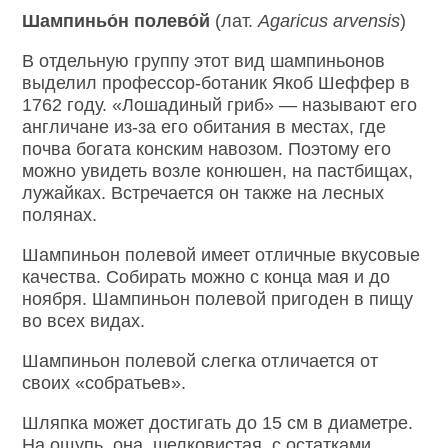
Шампиньо́н полево́й
(лат.
Agaricus arvensis
)
В отдельную группу этот вид шампиньонов
выделил профессор-ботаник Якоб Шеффер в
1762 году. «Лошадиный гриб» — называют его
англичане из-за его обитания в местах, где
почва богата конским навозом. Поэтому его
можно увидеть возле конюшен, на пастбищах,
лужайках. Встречается он также на лесных
полянах.
Шампиньон полевой имеет отличные вкусовые
качества. Собирать можно с конца мая и до
ноября. Шампиньон полевой пригоден в пищу
во всех видах.
Шампиньон полевой слегка отличается от
своих «собратьев».
Шляпка может достигать до 15 см в диаметре.
На ощупь, она, шелковистая, с остатками