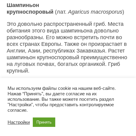
Шампиньон
крупноспоровый
(лат.
Agaricus
macrosporus
)
Это довольно распространенный гриб. Места
обитания этого вида шампиньона довольно
разнообразны. Его можно встретить почти во
всех странах Европы. Также он произрастает в
Англии, Азии, республиках Закавказья. Растет
шампиньон крупноспоровый преимущественно
на луговых почвах, богатых органикой. Гриб
крупный.
Шляпка выпуклая, белая. В юном возрасте
Мы используем файлы cookie на нашем веб-сайте.
волокнистая, со временем растрескивается на
Нажав “Принять”, вы даете согласие на их
широкие пластинки или чешуйки. Края шляпки
использование. Вы тажке можете посетить раздел
по мере созревания гриба становятся
"Настройки", чтобы предоставить контролируемое
бархатистыми. Достигает 25 см в диаметре. На
согласие.
изломе белого цвета, через небольшое время
Настройки
краснеет.
Принять
Пластинки у крупноспорового шампиньона