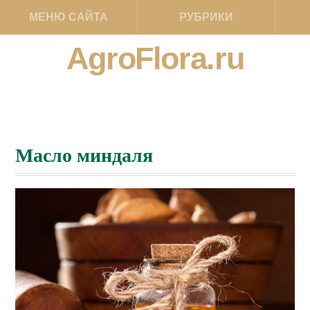
МЕНЮ САЙТА
РУБРИКИ
AgroFlora.ru
Масло миндаля