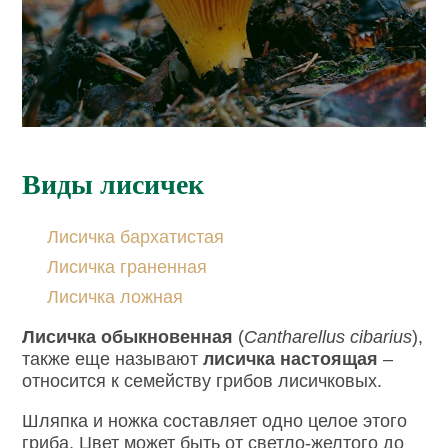
Виды лисичек
Лисичка бархатистая
Лисичка граненная
Лисичка ложная
Лисичка обыкновенная
(
Cantharellus cibarius
),
также еще называют
лисичка настоящая
–
относится к семейству грибов лисичковых.
Шляпка и ножка составляет одно целое этого
гриба. Цвет может быть от светло-желтого до