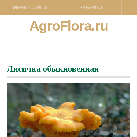
МЕНЮ САЙТА
РУБРИКИ
AgroFlora.ru
Лисичка обыкновенная