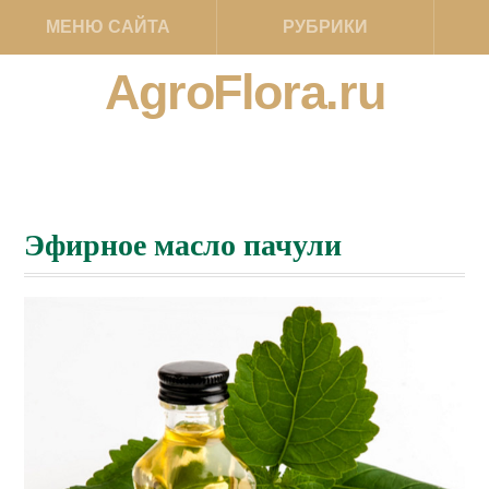
МЕНЮ САЙТА
РУБРИКИ
AgroFlora.ru
Эфирное масло пачули