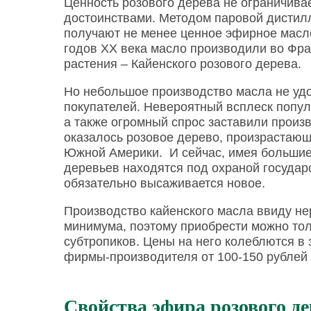
Ценность розового дерева не ограничива
достоинствами. Методом паровой дистил
получают не менее ценное эфирное масло
годов XX века масло производили во Фра
растения – Кайенского розового дерева.
Но небольшое производство масла не уд
покупателей. Невероятный всплеск попул
а также огромный спрос заставили произв
оказалось розовое дерево, произрастающ
Южной Америки. И сейчас, имея большие
деревьев находятся под охраной государ
обязательно высаживается новое.
Производство кайенского масла ввиду не
минимума, поэтому приобрести можно тол
субтропиков. Цены на него колеблются в
фирмы-производителя от 100-150 рублей и
Свойства эфира розового де