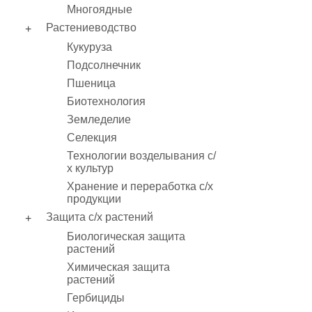
Многоядные
Растениеводство
Кукуруза
Подсолнечник
Пшеница
Биотехнология
Земледелие
Селекция
Технологии возделывания с/
х культур
Хранение и переработка с/х
продукции
Защита с/х растений
Биологическая защита
растений
Химическая защита
растений
Гербициды