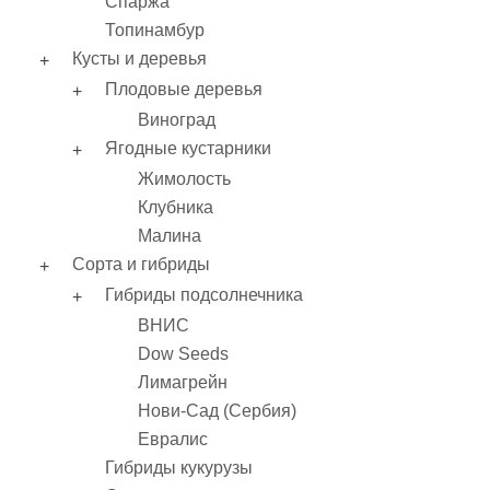
Спаржа
Топинамбур
Кусты и деревья
Плодовые деревья
Виноград
Ягодные кустарники
Жимолость
Клубника
Малина
Сорта и гибриды
Гибриды подсолнечника
ВНИС
Dow Seeds
Лимагрейн
Нови-Сад (Сербия)
Евралис
Гибриды кукурузы