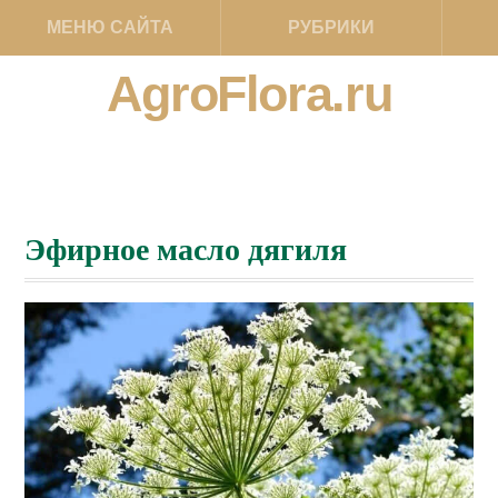
МЕНЮ САЙТА
РУБРИКИ
AgroFlora.ru
Эфирное масло дягиля