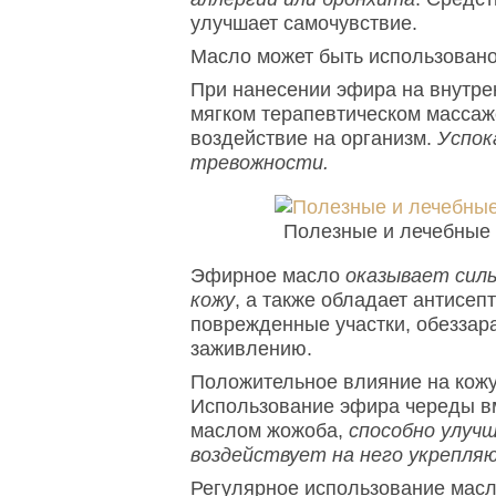
улучшает самочувствие.
Масло может быть использовано
При нанесении эфира на внутрен
мягком терапевтическом массаж
воздействие на организм.
Успок
тревожности.
Полезные и лечебные 
Эфирное масло
оказывает сил
кожу
, а также обладает антисеп
поврежденные участки, обеззар
заживлению.
Положительное влияние на кожу
Использование эфира череды вм
маслом жожоба,
способно улучш
воздействует на него укрепля
Регулярное использование мас