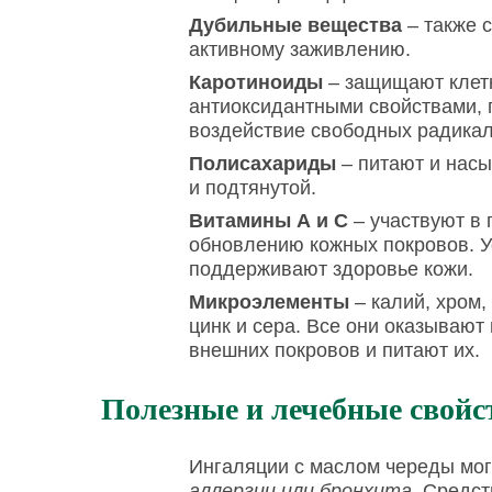
Дубильные вещества
– также 
активному заживлению.
Каротиноиды
– защищают клетк
антиоксидантными свойствами, 
воздействие свободных радикал
Полисахариды
– питают и нас
и подтянутой.
Витамины А и С
– участвуют в 
обновлению кожных покровов. У
поддерживают здоровье кожи.
Микроэлементы
– калий, хром, 
цинк и сера. Все они оказывают
внешних покровов и питают их.
Полезные и лечебные свойс
Ингаляции с маслом череды мо
аллергии или бронхита
. Средс