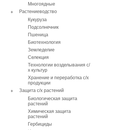
Многоядные
Растениеводство
Кукуруза
Подсолнечник
Пшеница
Биотехнология
Земледелие
Селекция
Технологии возделывания с/
х культур
Хранение и переработка с/х
продукции
Защита с/х растений
Биологическая защита
растений
Химическая защита
растений
Гербициды