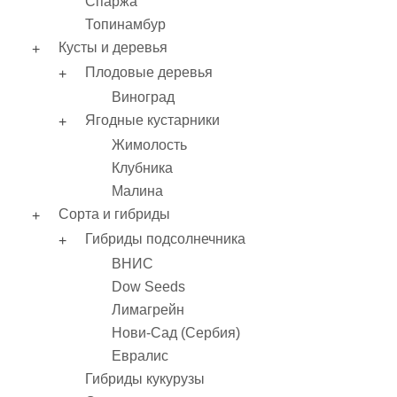
Спаржа
Топинамбур
Кусты и деревья
Плодовые деревья
Виноград
Ягодные кустарники
Жимолость
Клубника
Малина
Сорта и гибриды
Гибриды подсолнечника
ВНИС
Dow Seeds
Лимагрейн
Нови-Сад (Сербия)
Евралис
Гибриды кукурузы