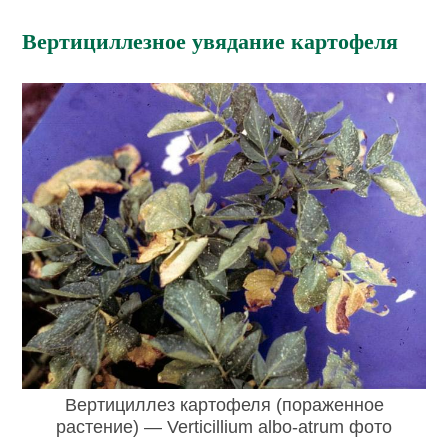
Вертициллезное увядание картофеля
Вертициллез картофеля (пораженное
растение) — Verticillium albo-atrum фото