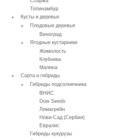
Спаржа
Топинамбур
Кусты и деревья
Плодовые деревья
Виноград
Ягодные кустарники
Жимолость
Клубника
Малина
Сорта и гибриды
Гибриды подсолнечника
ВНИС
Dow Seeds
Лимагрейн
Нови-Сад (Сербия)
Евралис
Гибриды кукурузы