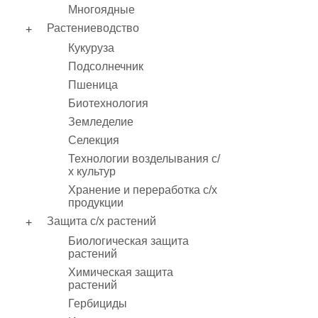
Многоядные
Растениеводство
Кукуруза
Подсолнечник
Пшеница
Биотехнология
Земледелие
Селекция
Технологии возделывания с/
х культур
Хранение и переработка с/х
продукции
Защита с/х растений
Биологическая защита
растений
Химическая защита
растений
Гербициды