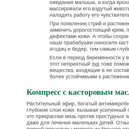
ожидания малыша, а когда кроха
массировали его вздутый животи
наладить работу его чувствител
При появлении стрий и растяже
заменить дорогостоящий крем, 
дефектами кожи. А чтобы сохран
наши прабабушки наносили касто
ягодиц и бедер, тем самым глуб
Если в период беременности у в
этот неприятный зуд тоже помож
вещества, входящие в ее состав
более устойчивыми к растяжени
Компресс с касторовым ма
Растительный эфир, богатый антимикробн
глубокие слои кожи, вызывая усиленный п
это прекрасная мазь против простудных 
даже для лечения маленьких детей. Отзы
первой процедуры мокрота из бронхов отх