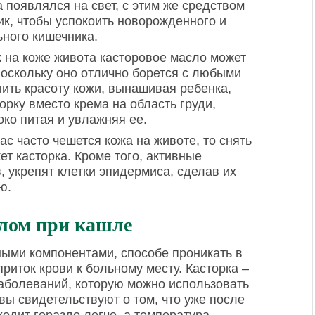
 появлялся на свет, с этим же средством
к, чтобы успокоить новорожденного и
ьного кишечника.
к на коже живота касторовое масло может
поскольку оно отлично борется с любыми
ить красоту кожи, вынашивая ребенка,
рку вместо крема на область груди,
око питая и увлажняя ее.
ас часто чешется кожа на животе, то снять
ет касторка. Кроме того, активные
, укрепят клетки эпидермиса, сделав их
ю.
слом при кашле
ыми компонентами, способе проникать в
риток крови к больному месту. Касторка –
заболеваний, которую можно использовать
вы свидетельствуют о том, что уже после
одит гораздо легче, а температура