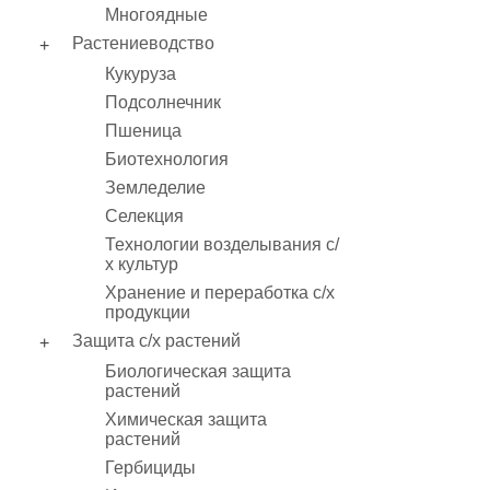
Многоядные
Растениеводство
Кукуруза
Подсолнечник
Пшеница
Биотехнология
Земледелие
Селекция
Технологии возделывания с/
х культур
Хранение и переработка с/х
продукции
Защита с/х растений
Биологическая защита
растений
Химическая защита
растений
Гербициды