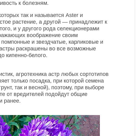
ивость к болезням.
оторых так и называется Aster и
стое растение, а другой — принадлежит к
 того, и у другого рода селекционерами
оражающих воображение своим
 помпонные и звездчатые, карликовые и
и астры раскрашены во все возможные
до кипенно-белого.
истик, агротехника астр любых сортотипов
яет только посадка, при которой семена
рунт, так и весной), поэтому, при выборе
ите от вредителей подойдут общие
и ранее.