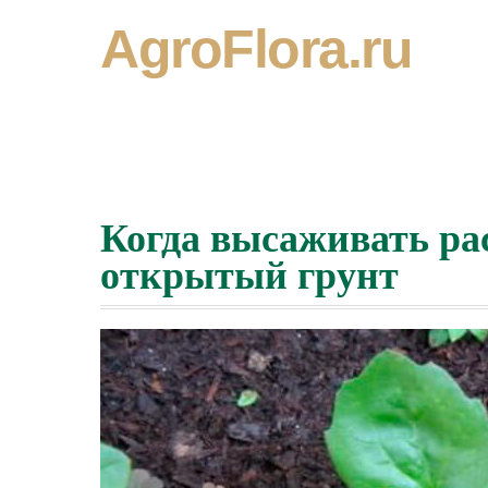
AgroFlora.ru
Когда высаживать ра
открытый грунт