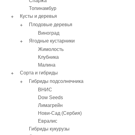
Спаржа
Топинамбур
Кусты и деревья
Плодовые деревья
Виноград
Ягодные кустарники
Жимолость
Клубника
Малина
Сорта и гибриды
Гибриды подсолнечника
ВНИС
Dow Seeds
Лимагрейн
Нови-Сад (Сербия)
Евралис
Гибриды кукурузы